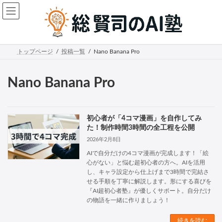
コ
ナ
ン
ビ
テ
ゲ
ン
ー
ツ
シ
へ
ョ
トップページ
投稿一覧
Nano Banana Pro
ス
ン
キ
に
ッ
移
Nano Banana Pro
プ
動
初心者が「4コマ漫画」を自作してみ
た！制作時間3時間の全工程を公開
2026年2月8日
AIで自分だけの4コマ漫画が完成します！「絵
心がない」と悩む超初心者の方へ。AIを活用
し、キャラ設定から仕上げまで3時間で完結さ
せる手順を丁寧に解説します。形にする喜びを
『AI超初心者塾』が優しくサポート。自分だけ
の物語を一緒に作りましょう！
続きを読む